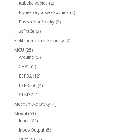
produkty
2
Kabely, vodiče
2
produkty
3
Konektory a svorkovnice
3
produkty
2
Pasivní součastky
2
produkty
3
Spínače
3
produkty
2
Elektromechanické prvky
2
produkty
25
MCU
25
produktů
5
Arduino
5
produktů
2
CH32
2
produkty
12
ESP32
12
produktů
4
ESP8266
4
produkty
1
STM32
1
produkt
1
Mechanické prvky
1
produkt
63
Modul
63
produktů
24
Input
24
produktů
5
Input-Output
5
produktů
25
Output
25