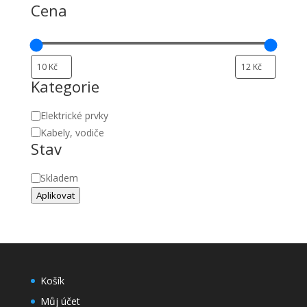
Cena
Kategorie
Kategorie
Elektrické prvky
Kabely, vodiče
Stav
Stav
Skladem
Aplikovat
Košík
Můj účet