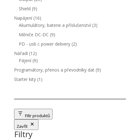
produktů
9
Shield
9
produktů
16
Napájení
16
produktů
3
Akumulátory, baterie a příslušenství
3
produkty
9
Měniče DC-DC
9
produktů
2
PD - usb c power delivery
2
produkty
12
Nářadí
12
produktů
9
Pájení
9
produktů
9
Programátory, přenos a převodníky dat
9
produktů
1
Starter kity
1
produkt
Filtr produktů
Zavřít
Filtry