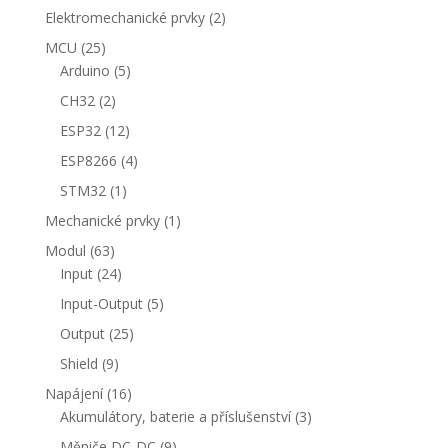
produkty
2
Elektromechanické prvky
2
produkty
25
MCU
25
produktů
5
Arduino
5
produktů
2
CH32
2
produkty
12
ESP32
12
produktů
4
ESP8266
4
produkty
1
STM32
1
produkt
1
Mechanické prvky
1
produkt
63
Modul
63
produktů
24
Input
24
produktů
5
Input-Output
5
produktů
25
Output
25
produktů
9
Shield
9
produktů
16
Napájení
16
produktů
3
Akumulátory, baterie a příslušenství
3
produkty
9
Měniče DC-DC
9