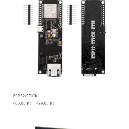
ESP32-STICK
Rozpětí
400,00
Kč
–
499,00
Kč
cen:
400,00 Kč
až