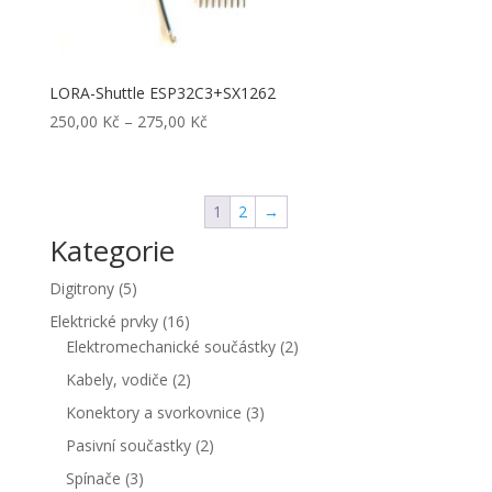
LORA-Shuttle ESP32C3+SX1262
Rozpětí
250,00
Kč
–
275,00
Kč
cen:
250,00 Kč
až
1
2
→
275,00 Kč
Kategorie
5
Digitrony
5
produktů
16
Elektrické prvky
16
produktů
2
Elektromechanické součástky
2
produkty
2
Kabely, vodiče
2
produkty
3
Konektory a svorkovnice
3
produkty
2
Pasivní součastky
2
produkty
3
Spínače
3