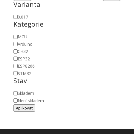
Varianta
Proud
0.017
Kategorie
[A]
Kategorie
MCU
Arduino
CH32
ESP32
ESP8266
STM32
Stav
Stav
Skladem
Není skladem
Aplikovat