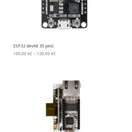
ESP32 devKit 30 pinů
Rozpětí
100,00
Kč
–
120,00
Kč
cen:
100,00 Kč
až
120,00 Kč