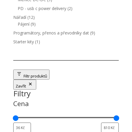
produktů
2
PD - usb c power delivery
2
produkty
12
Nářadí
12
produktů
9
Pájení
9
produktů
9
Programátory, přenos a převodníky dat
9
produktů
1
Starter kity
1
produkt
Filtr produktů
Zavřít
Filtry
Cena