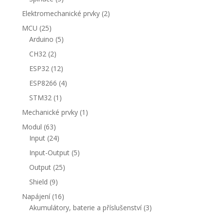
produkty
2
Elektromechanické prvky
2
produkty
25
MCU
25
produktů
5
Arduino
5
produktů
2
CH32
2
produkty
12
ESP32
12
produktů
4
ESP8266
4
produkty
1
STM32
1
produkt
1
Mechanické prvky
1
produkt
63
Modul
63
produktů
24
Input
24
produktů
5
Input-Output
5
produktů
25
Output
25
produktů
9
Shield
9
produktů
16
Napájení
16
produktů
3
Akumulátory, baterie a příslušenství
3