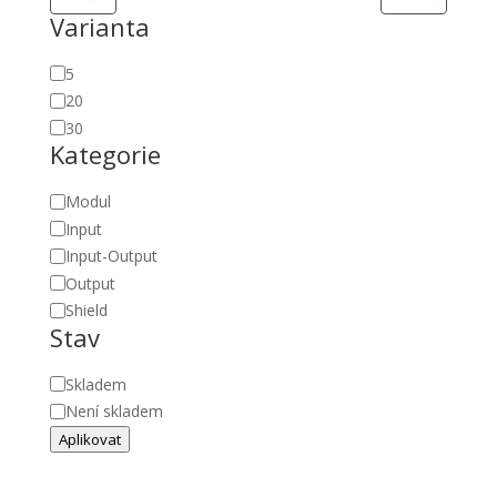
Varianta
Proud
5
[A]
20
30
Kategorie
Kategorie
Modul
Input
Input-Output
Output
Shield
Stav
Stav
Skladem
Není skladem
Aplikovat