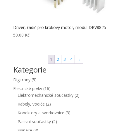
Driver, řadič pro krokový motor, modul DRV8825
50,00
Kč
1
2
3
4
→
Kategorie
5
Digitrony
5
produktů
16
Elektrické prvky
16
produktů
2
Elektromechanické součástky
2
produkty
2
Kabely, vodiče
2
produkty
3
Konektory a svorkovnice
3
produkty
2
Pasivní součastky
2
produkty
3
Spínače
3