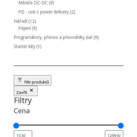
produkty
9
Měniče DC-DC
9
produktů
2
PD - usb c power delivery
2
produkty
12
Nářadí
12
produktů
9
Pájení
9
produktů
9
Programátory, přenos a převodníky dat
9
produktů
1
Starter kity
1
produkt
Filtr produktů
Zavřít
Filtry
Cena