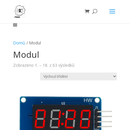
Domů
/ Modul
Modul
Zobrazeno 1. – 18. z 63 výsledků