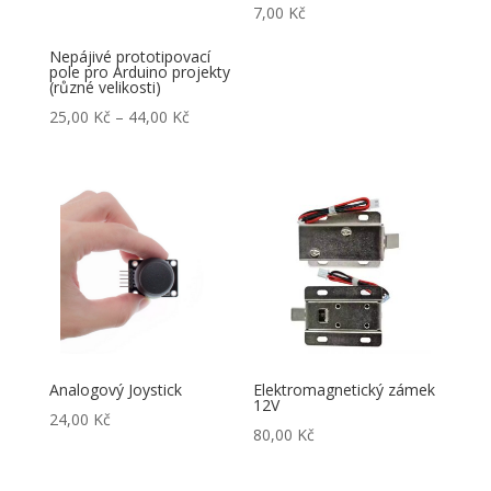
7,00
Kč
Nepájivé prototipovací
pole pro Arduino projekty
(různé velikosti)
Rozpětí
25,00
Kč
–
44,00
Kč
cen:
25,00 Kč
až
44,00 Kč
Analogový Joystick
Elektromagnetický zámek
12V
24,00
Kč
80,00
Kč