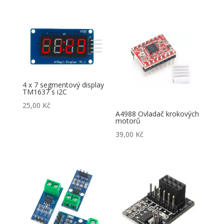
4 x 7 segmentový display
TM1637 s i2C
25,00
Kč
A4988 Ovladač krokových
motorů
39,00
Kč