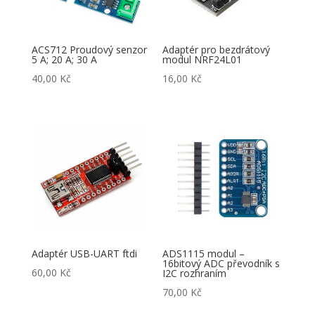
ACS712 Proudový senzor
Adaptér pro bezdrátový
5 A; 20 A; 30 A
modul NRF24L01
40,00
Kč
16,00
Kč
Adaptér USB-UART ftdi
ADS1115 modul –
16bitový ADC převodník s
60,00
Kč
I2C rozhraním
70,00
Kč