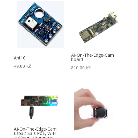
AI-On-The-Edge-Cam
Aht10
board
49,00
Kč
810,00
Kč
AI-On-The-Edge-Cam:
Esp32-S3 s PoE, WIFI
anténou a kamerou