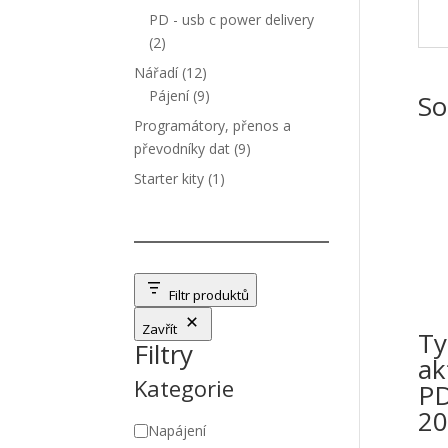
produktů
PD - usb c power delivery
2
2
produkty
12
Nářadí
12
produktů
9
Pájení
9
So
produktů
Programátory, přenos a
9
převodníky dat
9
produktů
1
Starter kity
1
produkt
Filtr produktů
Zavřít
Ty
Filtry
ak
Kategorie
PD
2
Kategorie
Napájení