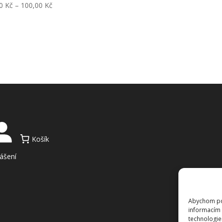
Rozpětí
00
Kč
–
100,00
Kč
cen:
35,00 Kč
až
100,00 Kč
Košík
lášení
Abychom pos
informacím 
technologie