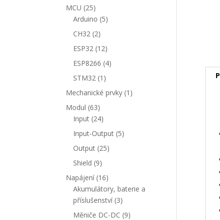
produkty
25
MCU
25
produktů
5
Arduino
5
produktů
2
CH32
2
produkty
12
ESP32
12
produktů
4
ESP8266
4
produkty
P
1
STM32
1
produkt
1
Mechanické prvky
1
produkt
63
Modul
63
produktů
24
Input
24
produktů
5
Input-Output
5
produktů
25
Output
25
produktů
9
Shield
9
produktů
16
Napájení
16
produktů
Akumulátory, baterie a
3
příslušenství
3
produkty
9
Měniče DC-DC
9