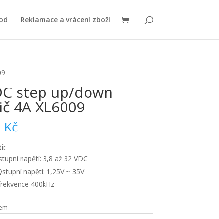
od
Reklamace a vrácení zboží
09
C step up/down
č 4A XL6009
0
Kč
i:
stupní napětí: 3,8 až 32 VDC
ýstupní napětí: 1,25V ~ 35V
 frekvence 400kHz
dem