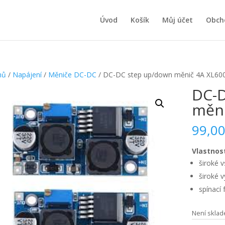
Úvod
Košík
Můj účet
Obch
mů
/
Napájení
/
Měniče DC-DC
/ DC-DC step up/down měnič 4A XL60
DC-D
měni
99,0
Vlastnost
široké v
široké v
spínací
Není skla