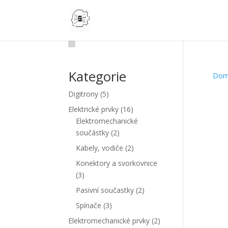
Kategorie
Do
5
Digitrony
5
produktů
16
Elektrické prvky
16
produktů
Elektromechanické
2
součástky
2
produkty
2
Kabely, vodiče
2
produkty
Konektory a svorkovnice
3
3
produkty
2
Pasivní součastky
2
produkty
3
Spínače
3
produkty
2
Elektromechanické prvky
2