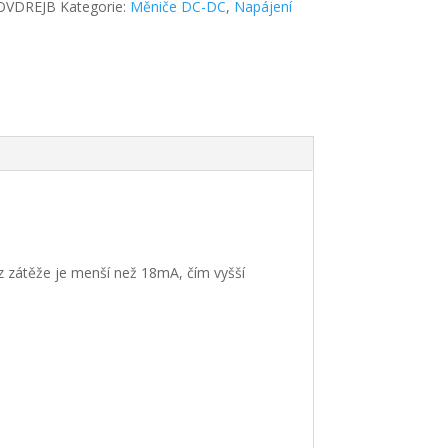
OVDREJB
Kategorie:
Měniče DC-DC
,
Napájení
z zátěže je menší než 18mA, čím vyšší