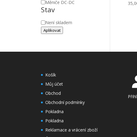
Měniče DC-DC
35,
Stav
Stav
Není skladem
Aplikovat
Košík
Můj účet
Obchod
Přih
Obchodní podmínky
Pokladna
Pokladna
Reklamace a vrácení zboží