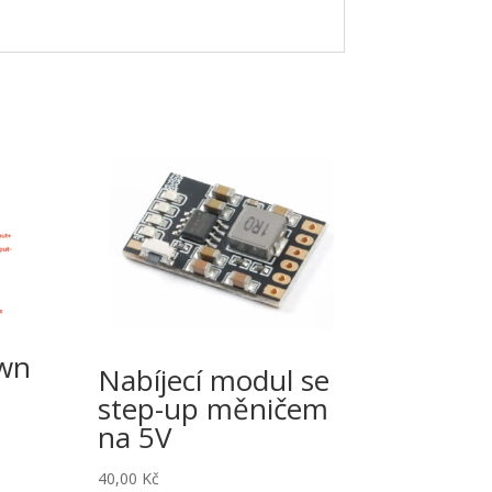
wn
Nabíjecí modul se
step-up měničem
na 5V
40,00
Kč