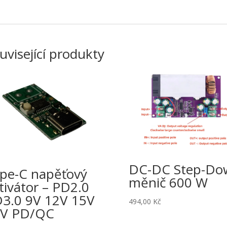
uvisející produkty
DC-DC Step-Do
pe-C napěťový
měnič 600 W
tivátor – PD2.0
3.0 9V 12V 15V
494,00
Kč
0V PD/QC