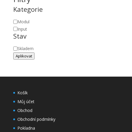
Kategorie
Kategorie
Modul
Input
Stav
Stav
Skladem
Aplikovat
Košík
Můj účet
Obchod
Obchodní podmínky
Pokladna