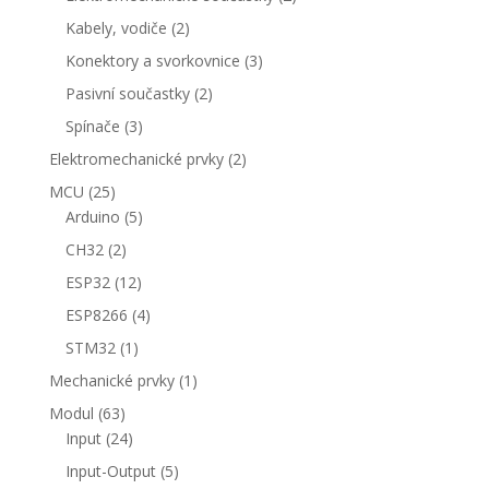
produkty
2
Kabely, vodiče
2
produkty
3
Konektory a svorkovnice
3
produkty
2
Pasivní součastky
2
produkty
3
Spínače
3
produkty
2
Elektromechanické prvky
2
produkty
25
MCU
25
produktů
5
Arduino
5
produktů
2
CH32
2
produkty
12
ESP32
12
produktů
4
ESP8266
4
produkty
1
STM32
1
produkt
1
Mechanické prvky
1
produkt
63
Modul
63
produktů
24
Input
24
produktů
5
Input-Output
5