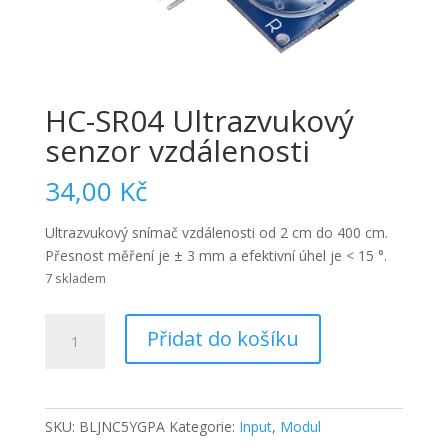
HC-SR04 Ultrazvukový
senzor vzdálenosti
34,00
Kč
Ultrazvukový snímač vzdálenosti od 2 cm do 400 cm.
Přesnost měření je ± 3 mm a efektivní úhel je < 15 °.
7 skladem
HC-
Přidat do košíku
SR04
Ultrazvukový
senzor
vzdálenosti
SKU:
BLJNC5YGPA
Kategorie:
Input
,
Modul
množství