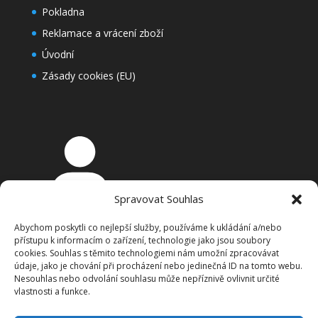
Pokladna
Reklamace a vrácení zboží
Úvodní
Zásady cookies (EU)
Spravovat Souhlas
Přihlášení
Abychom poskytli co nejlepší služby, používáme k ukládání a/nebo
Košík
přístupu k informacím o zařízení, technologie jako jsou soubory
cookies. Souhlas s těmito technologiemi nám umožní zpracovávat
údaje, jako je chování při procházení nebo jedinečná ID na tomto webu.
Nesouhlas nebo odvolání souhlasu může nepříznivě ovlivnit určité
vlastnosti a funkce.