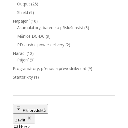
produktů
25
Output
25
produktů
9
Shield
9
produktů
16
Napájení
16
produktů
3
Akumulátory, baterie a příslušenství
3
produkty
9
Měniče DC-DC
9
produktů
2
PD - usb c power delivery
2
produkty
12
Nářadí
12
produktů
9
Pájení
9
produktů
9
Programátory, přenos a převodníky dat
9
produktů
1
Starter kity
1
produkt
Filtr produktů
Zavřít
Filtry