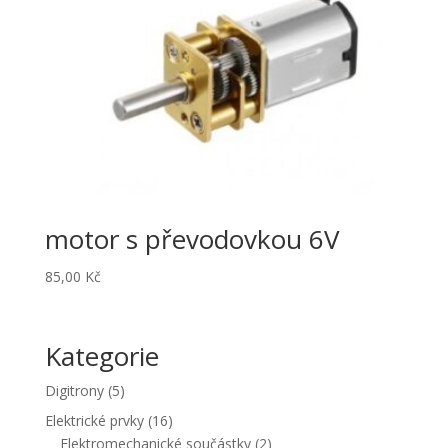
motor s převodovkou 6V
85,00
Kč
Kategorie
5
Digitrony
5
produktů
16
Elektrické prvky
16
produktů
2
Elektromechanické součástky
2