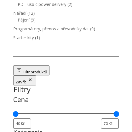
produktů
2
PD - usb c power delivery
2
produkty
12
Nářadí
12
produktů
9
Pájení
9
produktů
9
Programátory, přenos a převodníky dat
9
produktů
1
Starter kity
1
produkt
Filtr produktů
Zavřít
Filtry
Cena
Kategorie