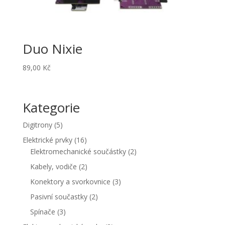
Duo Nixie
89,00
Kč
Kategorie
5
Digitrony
5
produktů
16
Elektrické prvky
16
produktů
2
Elektromechanické součástky
2
produkty
2
Kabely, vodiče
2
produkty
3
Konektory a svorkovnice
3
produkty
2
Pasivní součastky
2
produkty
3
Spínače
3
produkty