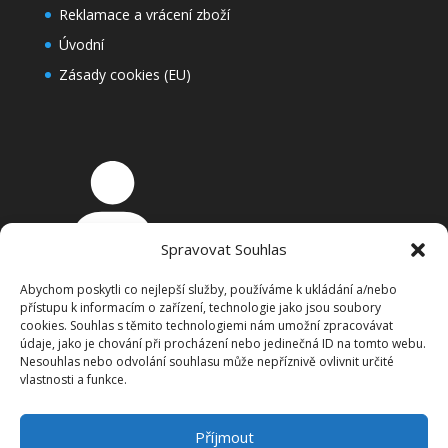
Reklamace a vrácení zboží
Úvodní
Zásady cookies (EU)
Spravovat Souhlas
Přihlášení
Abychom poskytli co nejlepší služby, používáme k ukládání a/nebo
Košík
přístupu k informacím o zařízení, technologie jako jsou soubory
cookies. Souhlas s těmito technologiemi nám umožní zpracovávat
údaje, jako je chování při procházení nebo jedinečná ID na tomto webu.
Nesouhlas nebo odvolání souhlasu může nepříznivě ovlivnit určité
vlastnosti a funkce.
Příjmout