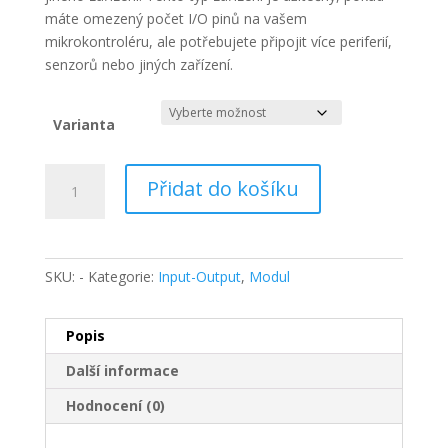
máte omezený počet I/O pinů na vašem
mikrokontroléru, ale potřebujete připojit více periferií,
senzorů nebo jiných zařízení.
Varianta
IO
Přidat do košíku
expander
PCF8574
a
PCF8575
SKU:
-
Kategorie:
Input-Output
,
Modul
množství
Popis
Další informace
Hodnocení (0)