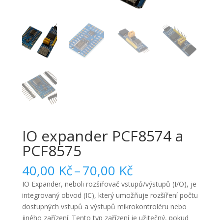
IO expander PCF8574 a
PCF8575
Rozpětí
40,00
Kč
–
70,00
Kč
cen:
IO Expander, neboli rozšiřovač vstupů/výstupů (I/O), je
40,00 Kč
integrovaný obvod (IC), který umožňuje rozšíření počtu
až
dostupných vstupů a výstupů mikrokontroléru nebo
70,00 Kč
jiného zařízení. Tento typ zařízení je užitečný, pokud