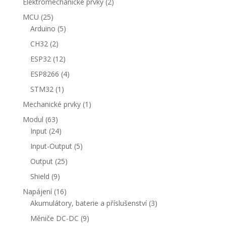
2
Elektromechanické prvky
2
produkty
25
MCU
25
produktů
5
Arduino
5
produktů
2
CH32
2
produkty
12
ESP32
12
produktů
4
ESP8266
4
produkty
1
STM32
1
produkt
1
Mechanické prvky
1
produkt
63
Modul
63
produktů
24
Input
24
produktů
5
Input-Output
5
produktů
25
Output
25
produktů
9
Shield
9
produktů
16
Napájení
16
produktů
3
Akumulátory, baterie a příslušenství
3
produkty
9
Měniče DC-DC
9