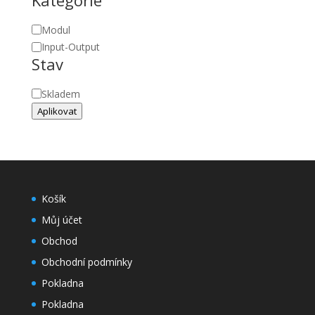
Kategorie
Modul
Input-Output
Stav
Stav
Skladem
Aplikovat
Košík
Můj účet
Obchod
Obchodní podmínky
Pokladna
Pokladna