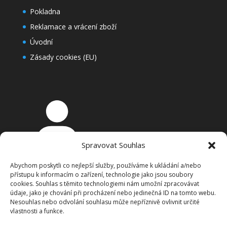
Pokladna
Reklamace a vrácení zboží
Úvodní
Zásady cookies (EU)
Spravovat Souhlas
Přihlášení
Abychom poskytli co nejlepší služby, používáme k ukládání a/nebo
Košík
přístupu k informacím o zařízení, technologie jako jsou soubory
cookies. Souhlas s těmito technologiemi nám umožní zpracovávat
údaje, jako je chování při procházení nebo jedinečná ID na tomto webu.
Nesouhlas nebo odvolání souhlasu může nepříznivě ovlivnit určité
vlastnosti a funkce.