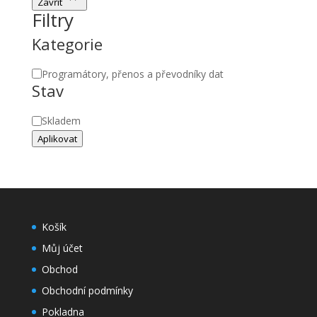
Zavřít
Filtry
Kategorie
Kategorie
Programátory, přenos a převodníky dat
Stav
Stav
Skladem
Aplikovat
Košík
Můj účet
Obchod
Obchodní podmínky
Pokladna