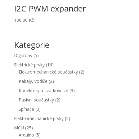
I2C PWM expander
100,00
Kč
Kategorie
5
Digitrony
5
produktů
16
Elektrické prvky
16
produktů
2
Elektromechanické součástky
2
produkty
2
Kabely, vodiče
2
produkty
3
Konektory a svorkovnice
3
produkty
2
Pasivní součastky
2
produkty
3
Spínače
3
produkty
2
Elektromechanické prvky
2
produkty
25
MCU
25
produktů
5
Arduino
5