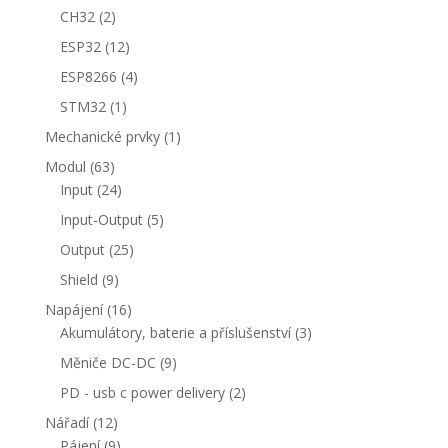
produktů
2
CH32
2
produkty
12
ESP32
12
produktů
4
ESP8266
4
produkty
1
STM32
1
produkt
1
Mechanické prvky
1
produkt
63
Modul
63
produktů
24
Input
24
produktů
5
Input-Output
5
produktů
25
Output
25
produktů
9
Shield
9
produktů
16
Napájení
16
produktů
3
Akumulátory, baterie a příslušenství
3
produkty
9
Měniče DC-DC
9
produktů
2
PD - usb c power delivery
2
produkty
12
Nářadí
12
produktů
9
Pájení
9