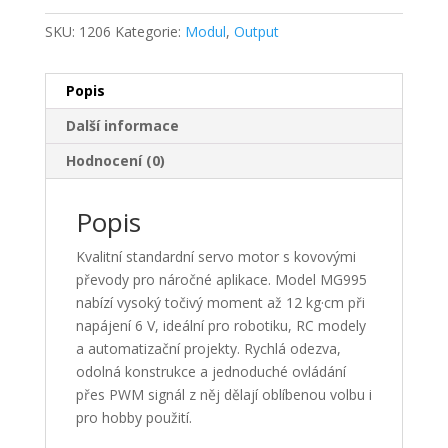
Gear
SKU:
1206
Kategorie:
Modul
,
Output
High
Torque
Servo
Popis
množství
Další informace
Hodnocení (0)
Popis
Kvalitní standardní servo motor s kovovými
převody pro náročné aplikace. Model MG995
nabízí vysoký točivý moment až 12 kg·cm při
napájení 6 V, ideální pro robotiku, RC modely
a automatizační projekty. Rychlá odezva,
odolná konstrukce a jednoduché ovládání
přes PWM signál z něj dělají oblíbenou volbu i
pro hobby použití.