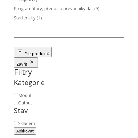
produktů
9
Programátory, přenos a převodníky dat
9
produktů
1
Starter kity
1
produkt
Filtr produktů
Zavřít
Filtry
Kategorie
Kategorie
Modul
Output
Stav
Stav
Skladem
Aplikovat