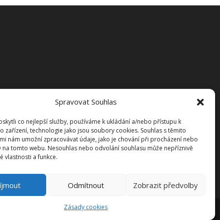
Spravovat Souhlas
kytli co nejlepší služby, používáme k ukládání a/nebo přístupu k
o zařízení, technologie jako jsou soubory cookies. Souhlas s těmito
mi nám umožní zpracovávat údaje, jako je chování při procházení nebo
D na tomto webu. Nesouhlas nebo odvolání souhlasu může nepříznivě
té vlastnosti a funkce.
íjmout
Odmítnout
Zobrazit předvolby
Zásady cookies