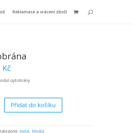
od
Reklamace a vrácení zboží
obrána
0
Kč
modul optobrány
a
Přidat do košíku
Kategorie:
Input
,
Modul