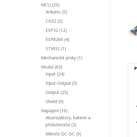
produkty
25
MCU
25
produktů
5
Arduino
5
produktů
2
CH32
2
produkty
12
ESP32
12
produktů
4
ESP8266
4
produkty
1
STM32
1
produkt
1
Mechanické prvky
1
produkt
63
Modul
63
P
produktů
24
Input
24
produktů
5
Input-Output
5
produktů
25
Output
25
produktů
9
Shield
9
produktů
16
Napájení
16
produktů
Akumulátory, baterie a
3
příslušenství
3
produkty
9
Měniče DC-DC
9