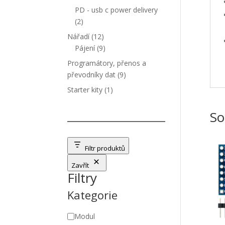
produktů
PD - usb c power delivery
2
2
produkty
12
Nářadí
12
produktů
9
Pájení
9
produktů
Programátory, přenos a
9
převodníky dat
9
produktů
1
Starter kity
1
produkt
So
Filtr produktů
Zavřít
Filtry
Kategorie
Kategorie
Modul