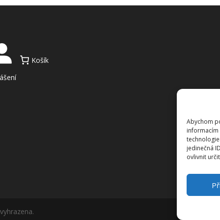
Košík
lášení
Abychom pos
informacím 
technologie
jedinečná I
ovlivnit urči
Př
 vyhrazena.