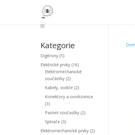
Kategorie
Do
5
Digitrony
5
produktů
16
Elektrické prvky
16
produktů
Elektromechanické
2
součástky
2
produkty
2
Kabely, vodiče
2
produkty
Konektory a svorkovnice
3
3
produkty
2
Pasivní součastky
2
produkty
3
Spínače
3
produkty
2
Elektromechanické prvky
2