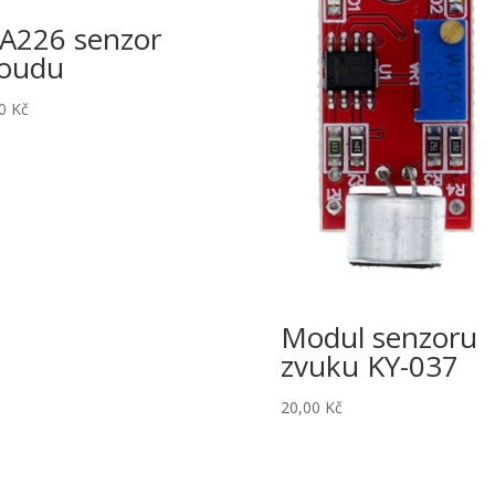
A226 senzor
oudu
00
Kč
Modul senzoru
zvuku KY-037
20,00
Kč