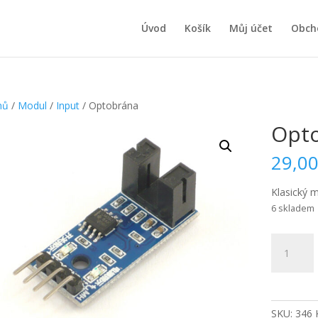
Úvod
Košík
Můj účet
Obch
mů
/
Modul
/
Input
/ Optobrána
Opt
29,0
Klasický 
6 skladem
Optobrán
množství
SKU:
346