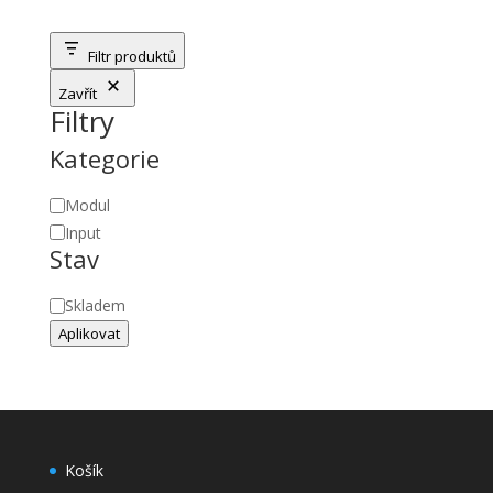
Filtr produktů
Zavřít
Filtry
Kategorie
Kategorie
Modul
Input
Stav
Stav
Skladem
Aplikovat
Košík