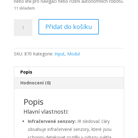
nebo linii pro navigaci nebo řízení autonomních robotů.
11 skladem
IR
Přidat do košíku
sledovač
čáry
množství
SKU:
870
Kategorie:
Input
,
Modul
Popis
Hodnocení (0)
Popis
Hlavní vlastnosti:
Infračervené senzory:
IR sledovač čáry
obsahuje infračervené senzory, které jsou
schopny detekovat rozdíly v odrazu světla