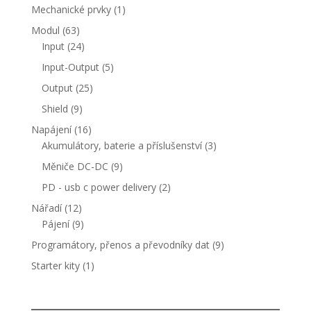
produkt
1
Mechanické prvky
1
produkt
63
Modul
63
produktů
24
Input
24
produktů
5
Input-Output
5
produktů
25
Output
25
produktů
9
Shield
9
produktů
16
Napájení
16
produktů
3
Akumulátory, baterie a příslušenství
3
produkty
9
Měniče DC-DC
9
produktů
2
PD - usb c power delivery
2
produkty
12
Nářadí
12
produktů
9
Pájení
9
produktů
9
Programátory, přenos a převodníky dat
9
produktů
1
Starter kity
1
produkt