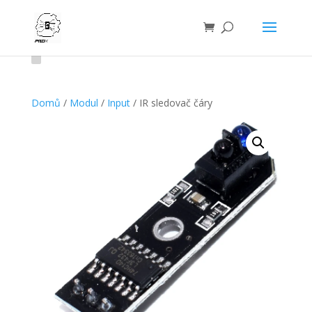
Domů
/
Modul
/
Input
/ IR sledovač čáry