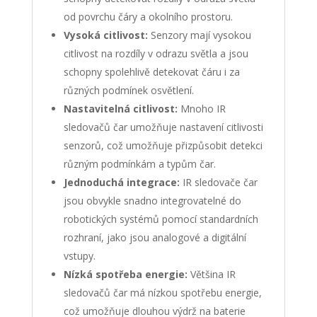
od povrchu čáry a okolního prostoru.
Vysoká citlivost:
Senzory mají vysokou
citlivost na rozdíly v odrazu světla a jsou
schopny spolehlivě detekovat čáru i za
různých podmínek osvětlení.
Nastavitelná citlivost:
Mnoho IR
sledovačů čar umožňuje nastavení citlivosti
senzorů, což umožňuje přizpůsobit detekci
různým podmínkám a typům čar.
Jednoduchá integrace:
IR sledovače čar
jsou obvykle snadno integrovatelné do
robotických systémů pomocí standardních
rozhraní, jako jsou analogové a digitální
vstupy.
Nízká spotřeba energie:
Většina IR
sledovačů čar má nízkou spotřebu energie,
což umožňuje dlouhou výdrž na baterie