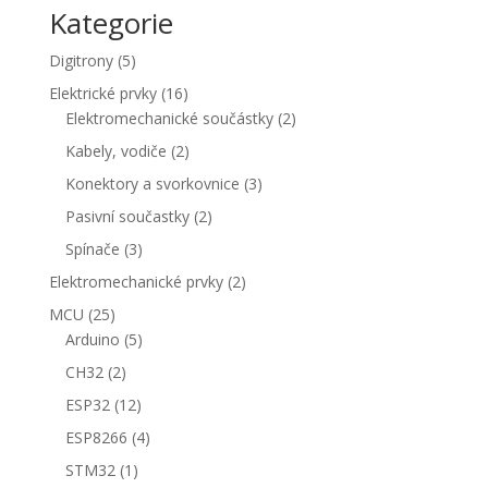
Kategorie
5
Digitrony
5
produktů
16
Elektrické prvky
16
produktů
2
Elektromechanické součástky
2
produkty
2
Kabely, vodiče
2
produkty
3
Konektory a svorkovnice
3
produkty
2
Pasivní součastky
2
produkty
3
Spínače
3
produkty
2
Elektromechanické prvky
2
produkty
25
MCU
25
produktů
5
Arduino
5
produktů
2
CH32
2
produkty
12
ESP32
12
produktů
4
ESP8266
4
produkty
1
STM32
1