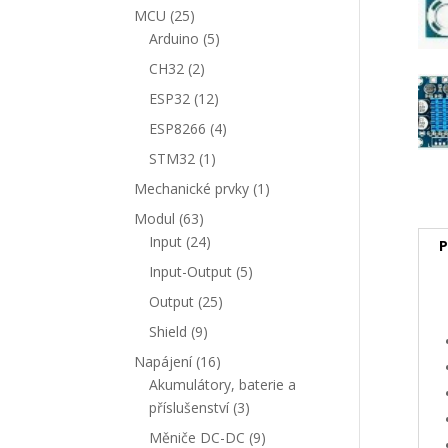
produkty
25
MCU
25
produktů
5
Arduino
5
produktů
2
CH32
2
produkty
12
ESP32
12
produktů
4
ESP8266
4
produkty
1
STM32
1
produkt
1
Mechanické prvky
1
produkt
63
Modul
63
produktů
24
Input
24
P
produktů
5
Input-Output
5
produktů
25
Output
25
produktů
9
Shield
9
produktů
16
Napájení
16
produktů
Akumulátory, baterie a
3
příslušenství
3
produkty
9
Měniče DC-DC
9