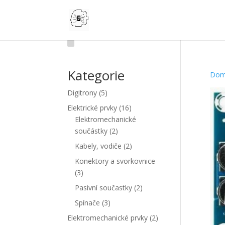
Kategorie
Do
5
Digitrony
5
produktů
16
Elektrické prvky
16
produktů
Elektromechanické
2
součástky
2
produkty
2
Kabely, vodiče
2
produkty
Konektory a svorkovnice
3
3
produkty
2
Pasivní součastky
2
produkty
3
Spínače
3
produkty
2
Elektromechanické prvky
2