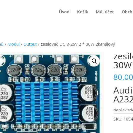
Úvod
Košík
Můj účet
Obch
mů
/
Modul
/
Output
/ zesilovač DC 8-26V 2 * 30W 2kanálový
zesi
30W 
80,0
Audi
A232
Není skla
SKU:
1094