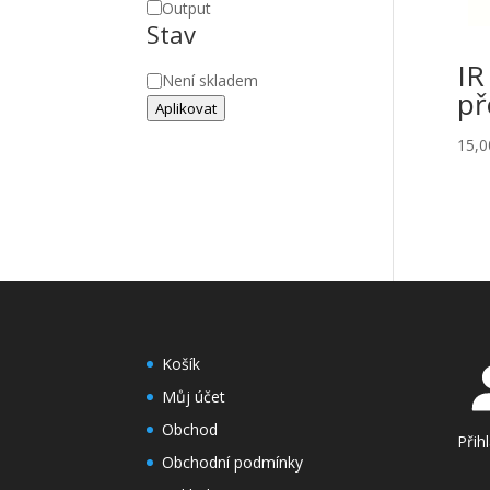
Output
Stav
IR
Stav
Není skladem
př
Aplikovat
15,
Košík
Můj účet
Obchod
Přih
Obchodní podmínky