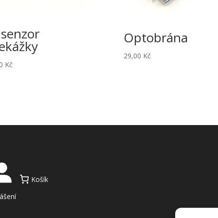
 senzor
Optobrána
ekážky
29,00
Kč
00
Kč
Košík
lášení