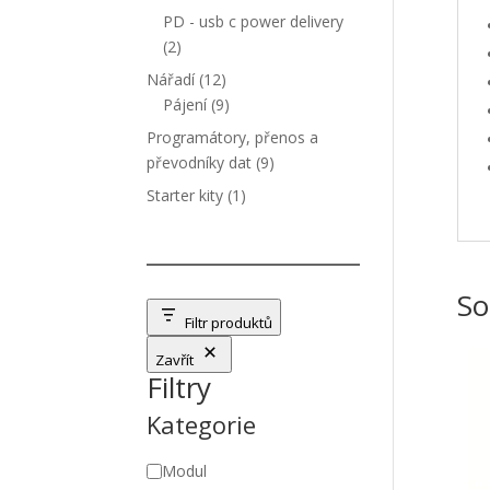
produktů
PD - usb c power delivery
2
2
produkty
12
Nářadí
12
produktů
9
Pájení
9
produktů
Programátory, přenos a
9
převodníky dat
9
produktů
1
Starter kity
1
produkt
So
Filtr produktů
Zavřít
Filtry
Kategorie
Kategorie
Modul