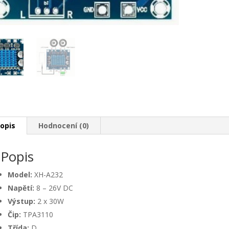
opis
Hodnocení (0)
Popis
Model:
XH-A232
Napětí:
8 – 26V DC
Výstup:
2 x 30W
Čip:
TPA3110
Třída:
D