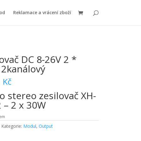
od
Reklamace a vrácení zboží
lovač DC 8-26V 2 *
2kanálový
0
Kč
o stereo zesilovač XH-
 – 2 x 30W
dem
Kategorie:
Modul
,
Output