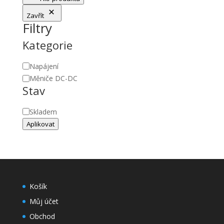
Zavřít
Filtry
Kategorie
Kategorie
Napájení
Měniče DC-DC
Stav
Stav
Skladem
Aplikovat
Košík
Můj účet
Obchod