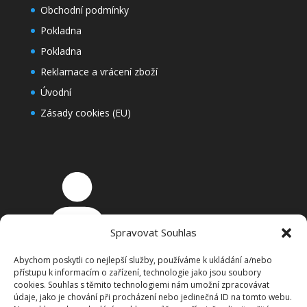
Obchodní podmínky
Pokladna
Pokladna
Reklamace a vrácení zboží
Úvodní
Zásady cookies (EU)
Spravovat Souhlas
Přihlášení
Abychom poskytli co nejlepší služby, používáme k ukládání a/nebo
Košík
přístupu k informacím o zařízení, technologie jako jsou soubory
cookies. Souhlas s těmito technologiemi nám umožní zpracovávat
údaje, jako je chování při procházení nebo jedinečná ID na tomto webu.