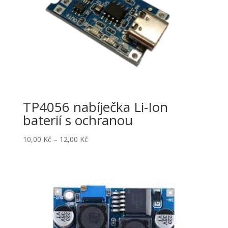
TP4056 nabíječka Li-Ion
baterií s ochranou
Rozpětí
10,00
Kč
–
12,00
Kč
cen:
10,00 Kč
až
12,00 Kč