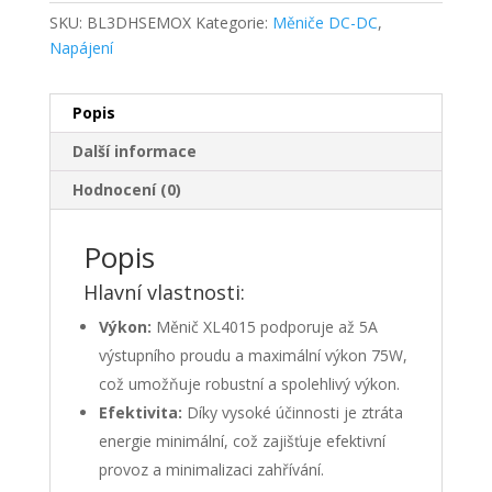
5A
SKU:
BL3DHSEMOX
Kategorie:
Měniče DC-DC
,
75W
Napájení
s
voltmetrem
množství
Popis
Další informace
Hodnocení (0)
Popis
Hlavní vlastnosti:
Výkon:
Měnič XL4015 podporuje až 5A
výstupního proudu a maximální výkon 75W,
což umožňuje robustní a spolehlivý výkon.
Efektivita:
Díky vysoké účinnosti je ztráta
energie minimální, což zajišťuje efektivní
provoz a minimalizaci zahřívání.