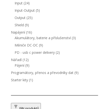
produktů
24
Input
24
produktů
5
Input-Output
5
produktů
25
Output
25
produktů
9
Shield
9
produktů
16
Napájení
16
produktů
3
Akumulátory, baterie a příslušenství
3
produkty
9
Měniče DC-DC
9
produktů
2
PD - usb c power delivery
2
produkty
12
Nářadí
12
produktů
9
Pájení
9
produktů
9
Programátory, přenos a převodníky dat
9
produktů
1
Starter kity
1
produkt
Filtr produktů