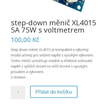
step-down měnič XL4015
5A 75W s voltmetrem
100,00
Kč
Step-down měnič XL4015 je kompaktní a výkonný
modul určený pro snížení napětí s vysokým výkonem.
Tento měnič umožňuje snadné a efektivní snižování
napětí z vyšších úrovní na nižší úrovně s vysokým
proudem a výkonem.
2 skladem
step-
Přidat do košíku
down
měnič
XL4015