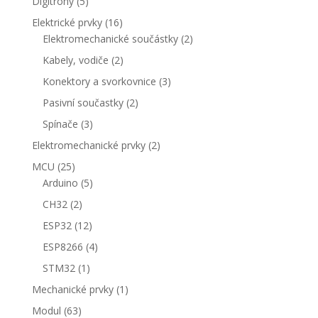
5
Digitrony
5
produktů
16
Elektrické prvky
16
produktů
2
Elektromechanické součástky
2
produkty
2
Kabely, vodiče
2
produkty
3
Konektory a svorkovnice
3
produkty
2
Pasivní součastky
2
produkty
3
Spínače
3
produkty
2
Elektromechanické prvky
2
produkty
25
MCU
25
produktů
5
Arduino
5
produktů
2
CH32
2
produkty
12
ESP32
12
produktů
4
ESP8266
4
produkty
1
STM32
1
produkt
1
Mechanické prvky
1
produkt
63
Modul
63